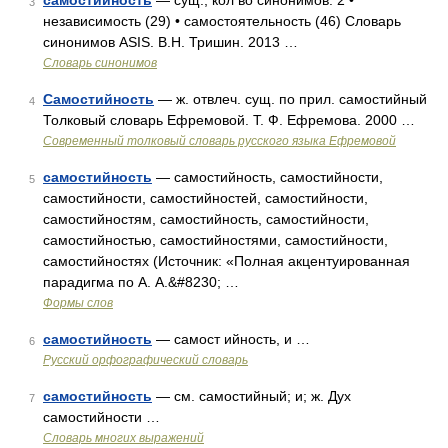
самостийность
— сущ., кол во синонимов: 2 •
3
независимость (29) • самостоятельность (46) Словарь
синонимов ASIS. В.Н. Тришин. 2013 …
Словарь синонимов
Самостийность
— ж. отвлеч. сущ. по прил. самостийный
4
Толковый словарь Ефремовой. Т. Ф. Ефремова. 2000 …
Современный толковый словарь русского языка Ефремовой
самостийность
— самостийность, самостийности,
5
самостийности, самостийностей, самостийности,
самостийностям, самостийность, самостийности,
самостийностью, самостийностями, самостийности,
самостийностях (Источник: «Полная акцентуированная
парадигма по А. А.&#8230; …
Формы слов
самостийность
— самост ийность, и …
6
Русский орфографический словарь
самостийность
— см. самостийный; и; ж. Дух
7
самостийности …
Словарь многих выражений